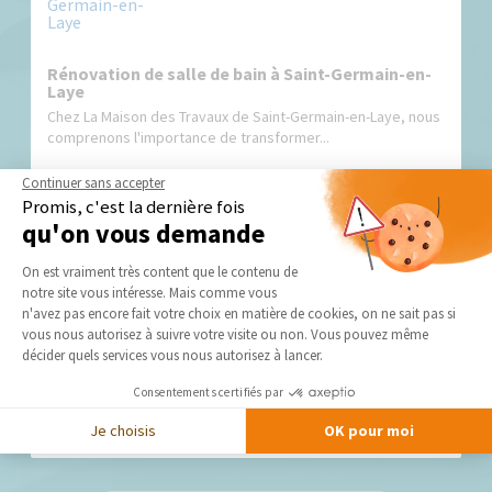
Rénovation de salle de bain à Saint-Germain-en-
Laye
Chez La Maison des Travaux de Saint-Germain-en-Laye, nous
comprenons l'importance de transformer...
Continuer sans accepter
Promis, c'est la dernière fois
qu'on vous demande
Plateforme de Gestion du Consentement 
On est vraiment très content que le contenu de
notre site vous intéresse. Mais comme vous
Axeptio consent
n'avez pas encore fait votre choix en matière de cookies, on ne sait pas si
vous nous autorisez à suivre votre visite ou non. Vous pouvez même
Quelles étapes préalables suivre pour rénover
décider quels services vous nous autorisez à lancer.
votre salle de bain, avec la Maison des Travaux de
Saint-Germain-en-Laye
Consentements certifiés par
Vous envisager d’aménager votre nouvelle salle de bain et
vous vous demandez par où...
Je choisis
OK pour moi