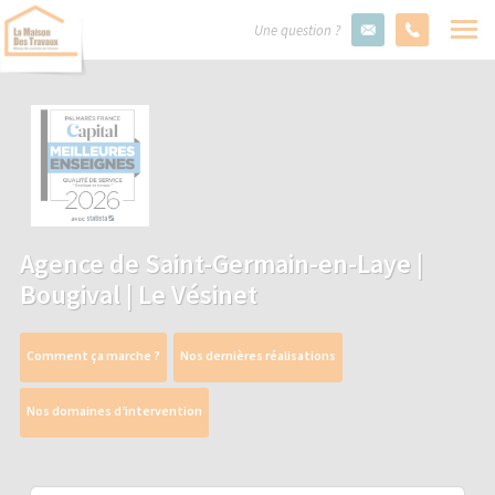
Une question ?
Agence de Saint-Germain-en-Laye |
Bougival | Le Vésinet
Comment ça marche ?
Nos dernières réalisations
Nos domaines d’intervention