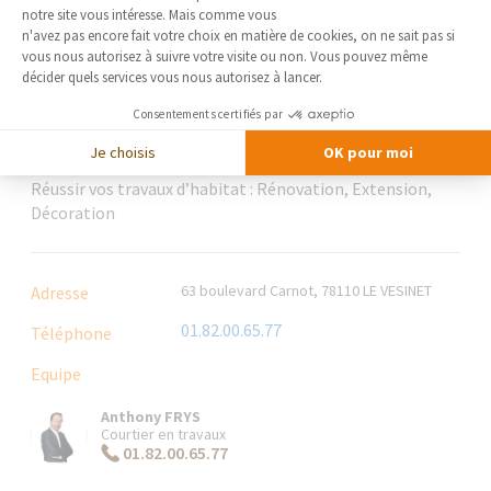
notre site vous intéresse. Mais comme vous
Axeptio consent
n'avez pas encore fait votre choix en matière de cookies, on ne sait pas si
vous nous autorisez à suivre votre visite ou non. Vous pouvez même
Agence de Saint-Germain-en-Laye | Bougival |
décider quels services vous nous autorisez à lancer.
Le Vésinet
Consentements certifiés par
DOMEOS
Je choisis
OK pour moi
Réussir vos travaux d’habitat : Rénovation, Extension,
Décoration
63 boulevard Carnot, 78110 LE VESINET
Adresse
01.82.00.65.77
Téléphone
Equipe
Anthony FRYS
Courtier en travaux
01.82.00.65.77