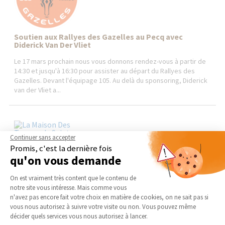
Soutien aux Rallyes des Gazelles au Pecq avec
Diderick Van Der Vliet
Le 17 mars prochain nous vous donnons rendez-vous à partir de
14:30 et jusqu'à 16:30 pour assister au départ du Rallyes des
Gazelles. Devant l'équipage 105. Au delà du sponsoring, Diderick
van der Vliet a...
Continuer sans accepter
Promis, c'est la dernière fois
qu'on vous demande
Plateforme de Gestion du Consentement 
On est vraiment très content que le contenu de
notre site vous intéresse. Mais comme vous
Nous sommes dans Système D
Axeptio consent
n'avez pas encore fait votre choix en matière de cookies, on ne sait pas si
vous nous autorisez à suivre votre visite ou non. Vous pouvez même
décider quels services vous nous autorisez à lancer.
De plus en plus de particuliers sont amenés à réaliser par eux