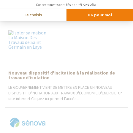
mêmes des travaux d'intérieurs simples à lourds. Effet de crise,
Consentements certifiés par
effet de mode? Vraisemblablement un peu des deux tant
l'intérieur...
Je choisis
OK pour moi
Nouveau dispositif d'incitation à la réalisation de
travaux d'isolation
LE GOUVERNEMENT VIENT DE METTRE EN PLACE UN NOUVEAU
DISPOSITIF D'INCITATION AUX TRAVAUX D'ÉCONOMIE D'ÉNERGIE. Un
site internet Cliquez ici permet l'accès...