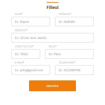
Filleul
NOM
*
PRÉNOM
*
ADRESSE
*
CODE POSTAL
*
VILLE
*
E-MAIL
*
TÉLÉPHONE
*
ENVOYER