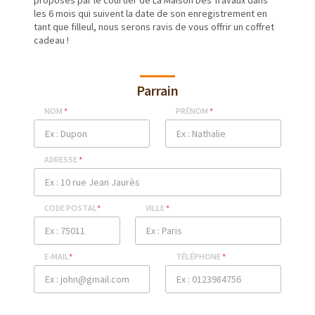
proposés par le courtier de La Maison Des Travaux dans
les 6 mois qui suivent la date de son enregistrement en
tant que filleul, nous serons ravis de vous offrir un coffret
cadeau !
Parrain
NOM
*
PRÉNOM
*
ADRESSE
*
CODE POSTAL
*
VILLE
*
E-MAIL
*
TÉLÉPHONE
*