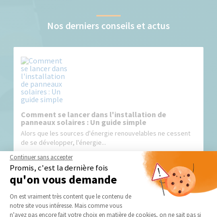
Nos derniers conseils et actus
Comment se lancer dans l'installation de
panneaux solaires : Un guide simple
Alors que les sources d'énergie renouvelables ne cessent
de se développer, l'énergie...
Continuer sans accepter
Promis, c'est la dernière fois
qu'on vous demande
Plateforme de Gestion du Consentement 
On est vraiment très content que le contenu de
notre site vous intéresse. Mais comme vous
Axeptio consent
n'avez pas encore fait votre choix en matière de cookies, on ne sait pas si