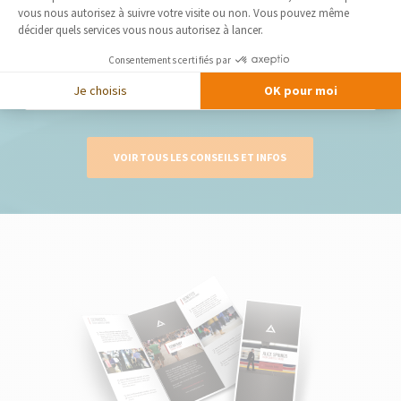
vous nous autorisez à suivre votre visite ou non. Vous pouvez même
décider quels services vous nous autorisez à lancer.
Construction de maison grâce à nos architectes
des Yvelines
Consentements certifiés par
Vous envisagez de faire construire une maison dans les
Yvelines ? Faire appel à un architecte...
Je choisis
OK pour moi
VOIR TOUS LES CONSEILS ET INFOS