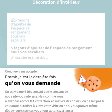
Décoration d'intérieur
5 façons d'ajouter de l'espace de rangement
sous vos escaliers
Un escalier est l’un des...
Continuer sans accepter
Promis, c'est la dernière fois
qu'on vous demande
Plateforme de Gestion du Consentement 
On est vraiment très content que le contenu de
notre site vous intéresse. Mais comme vous
Axeptio consent
n'avez pas encore fait votre choix en matière de cookies, on ne sait pas si
5 idées pour faire rentrer la lumière dans votre
vous nous autorisez à suivre votre visite ou non. Vous pouvez même
maison
décider quels services vous nous autorisez à lancer.