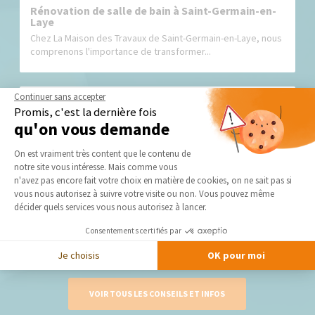
Rénovation de salle de bain à Saint-Germain-en-
Laye
Chez La Maison des Travaux de Saint-Germain-en-Laye, nous
comprenons l'importance de transformer...
Continuer sans accepter
Promis, c'est la dernière fois
qu'on vous demande
Plateforme de Gestion du Consentement 
On est vraiment très content que le contenu de
notre site vous intéresse. Mais comme vous
Axeptio consent
n'avez pas encore fait votre choix en matière de cookies, on ne sait pas si
Quelles étapes préalables suivre pour rénover
vous nous autorisez à suivre votre visite ou non. Vous pouvez même
votre salle de bain, avec la Maison des Travaux de
Saint-Germain-en-Laye
décider quels services vous nous autorisez à lancer.
Vous envisager d’aménager votre nouvelle salle de bain et
Consentements certifiés par
vous vous demandez par où...
Je choisis
OK pour moi
VOIR TOUS LES CONSEILS ET INFOS